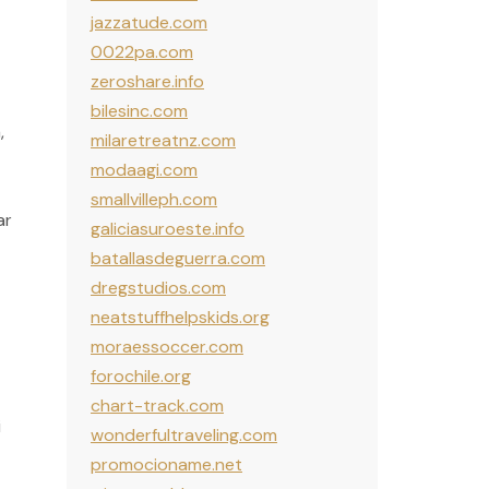
jazzatude.com
0022pa.com
zeroshare.info
bilesinc.com
,
milaretreatnz.com
modaagi.com
smallvilleph.com
ar
galiciasuroeste.info
batallasdeguerra.com
dregstudios.com
neatstuffhelpskids.org
moraessoccer.com
forochile.org
chart-track.com
i
wonderfultraveling.com
promocioname.net