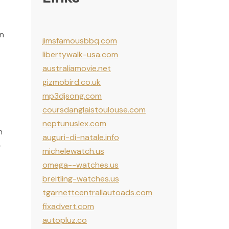
an
jimsfamousbbq.com
libertywalk-usa.com
australiamovie.net
gizmobird.co.uk
mp3djsong.com
coursdanglaistoulouse.com
neptunuslex.com
h
auguri-di-natale.info
-
michelewatch.us
omega--watches.us
breitling-watches.us
tgarnettcentrallautoads.com
fixadvert.com
autopluz.co