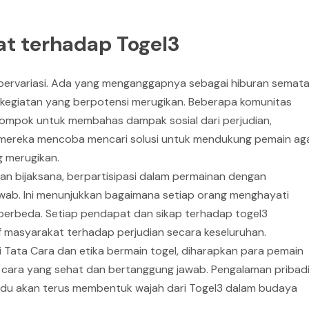
at terhadap Togel3
ervariasi. Ada yang menganggapnya sebagai hiburan semata
 kegiatan yang berpotensi merugikan. Beberapa komunitas
ompok untuk membahas dampak sosial dari perjudian,
 mereka mencoba mencari solusi untuk mendukung pemain ag
g merugikan.
ngan bijaksana, berpartisipasi dalam permainan dengan
wab. Ini menunjukkan bagaimana setiap orang menghayati
erbeda. Setiap pendapat dan sikap terhadap togel3
masyarakat terhadap perjudian secara keseluruhan.
ata Cara dan etika bermain togel, diharapkan para pemain
 cara yang sehat dan bertanggung jawab. Pengalaman pribad
dividu akan terus membentuk wajah dari Togel3 dalam budaya