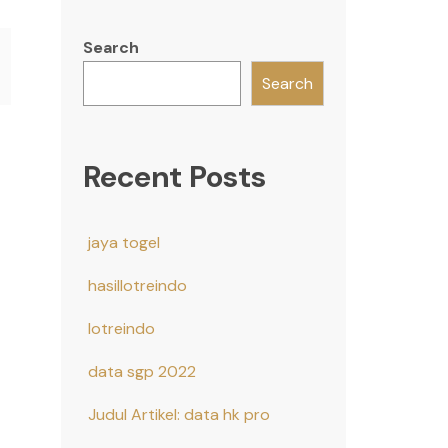
Search
Search
Recent Posts
jaya togel
hasillotreindo
lotreindo
data sgp 2022
Judul Artikel: data hk pro