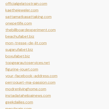
officialgelatostrain.com
kaethejeweler.com
sattamatkasattaking.com
onepetlife.com
thebillboardexperiment.com
beachufabet.biz
mon-tresse-de-lit.com
sugarufabet.biz
boxufabet.biz
topgearautoservices.net
figurine-jouet.com
your-facebook-address.com
perroquet-ma-passion.com
modrenlivinghome.com
instadatahelpainews.com
geekdailies.com
merchrain.com