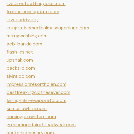
livedirectbettingpoker.com
foxbusinessupdate.com
lovedaddy.org
integrativemedicalmassageplano.com
mrrugwashing.com
acb-bankia.com
flash-es.net
upshak.com
backsilo.com
siviralqq.com
impressionresorthoian.com
bestfreakingclothesever.com
falling-film-evaporator.com
sumuslawfirm.com
nursingprowriters.com
greenmountainthreadwear.com
acutedispensary.com