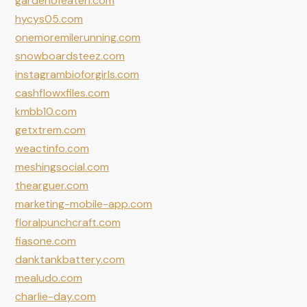
gardenofeaten.com
hycys05.com
onemoremilerunning.com
snowboardsteez.com
instagrambioforgirls.com
cashflowxfiles.com
kmbb10.com
getxtrem.com
weactinfo.com
meshingsocial.com
thearguer.com
marketing-mobile-app.com
floralpunchcraft.com
fiasone.com
danktankbattery.com
mealudo.com
charlie-day.com