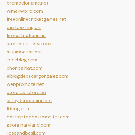
promocioname.net
wimaxworld.com
freeonlinecricketgames.net
bestcashing.biz
firerestrictions.us
archiesbrooklyn.com
muambeiros.net
infozblog.com
chonbaihat.com
elblogdeoscargonzalez.com
webpromote.net
steroids-store.co
arteydecoracion.net
fithog.com
bestlaptopbestmonitor.com
georginaryland.com
roseandbasil.com