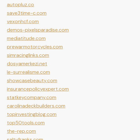
autopluz.co
save3time-c.com
vexonhcf.com
demos-pixelsparadise.com
mediatitude.com
prewarmotorcycles.com
simracinglinks.com
dosyamerkezi.net
le-surrealisme.com
showcasebeauty.com
insurancepolicyexpert.com
statkeycompany.com
carolinadeckbuilders.com
topinvestingblog.com
top50tools.com
the-rep.com
saltyfranks.com