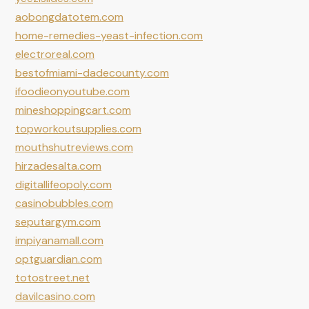
aobongdatotem.com
home-remedies-yeast-infection.com
electroreal.com
bestofmiami-dadecounty.com
ifoodieonyoutube.com
mineshoppingcart.com
topworkoutsupplies.com
mouthshutreviews.com
hirzadesalta.com
digitallifeopoly.com
casinobubbles.com
seputargym.com
impiyanamall.com
optguardian.com
totostreet.net
davilcasino.com