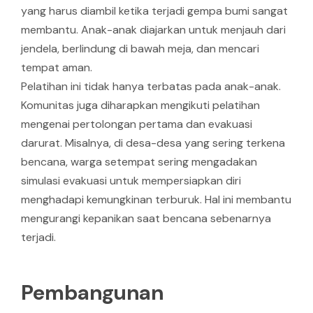
yang harus diambil ketika terjadi gempa bumi sangat
membantu. Anak-anak diajarkan untuk menjauh dari
jendela, berlindung di bawah meja, dan mencari
tempat aman.
Pelatihan ini tidak hanya terbatas pada anak-anak.
Komunitas juga diharapkan mengikuti pelatihan
mengenai pertolongan pertama dan evakuasi
darurat. Misalnya, di desa-desa yang sering terkena
bencana, warga setempat sering mengadakan
simulasi evakuasi untuk mempersiapkan diri
menghadapi kemungkinan terburuk. Hal ini membantu
mengurangi kepanikan saat bencana sebenarnya
terjadi.
Pembangunan