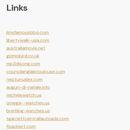
Links
jimsfamousbbq.com
libertywalk-usa.com
australiamovie.net
gizmobird.co.uk
mp3djsong.com
coursdanglaistoulouse.com
neptunuslex.com
auguri-di-natale.info
michelewatch.us
omega--watches.us
breitling-watches.us
tgarnettcentrallautoads.com
fixadvert.com