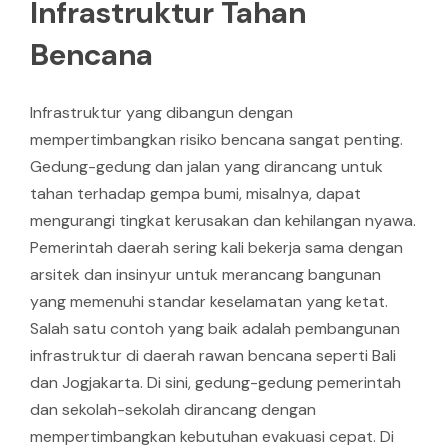
Infrastruktur Tahan
Bencana
Infrastruktur yang dibangun dengan
mempertimbangkan risiko bencana sangat penting.
Gedung-gedung dan jalan yang dirancang untuk
tahan terhadap gempa bumi, misalnya, dapat
mengurangi tingkat kerusakan dan kehilangan nyawa.
Pemerintah daerah sering kali bekerja sama dengan
arsitek dan insinyur untuk merancang bangunan
yang memenuhi standar keselamatan yang ketat.
Salah satu contoh yang baik adalah pembangunan
infrastruktur di daerah rawan bencana seperti Bali
dan Jogjakarta. Di sini, gedung-gedung pemerintah
dan sekolah-sekolah dirancang dengan
mempertimbangkan kebutuhan evakuasi cepat. Di