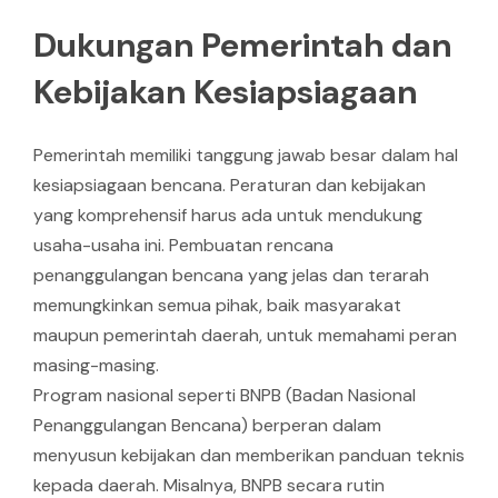
Dukungan Pemerintah dan
Kebijakan Kesiapsiagaan
Pemerintah memiliki tanggung jawab besar dalam hal
kesiapsiagaan bencana. Peraturan dan kebijakan
yang komprehensif harus ada untuk mendukung
usaha-usaha ini. Pembuatan rencana
penanggulangan bencana yang jelas dan terarah
memungkinkan semua pihak, baik masyarakat
maupun pemerintah daerah, untuk memahami peran
masing-masing.
Program nasional seperti BNPB (Badan Nasional
Penanggulangan Bencana) berperan dalam
menyusun kebijakan dan memberikan panduan teknis
kepada daerah. Misalnya, BNPB secara rutin