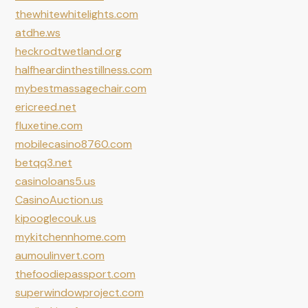
thewhitewhitelights.com
atdhe.ws
heckrodtwetland.org
halfheardinthestillness.com
mybestmassagechair.com
ericreed.net
fluxetine.com
mobilecasino8760.com
betqq3.net
casinoloans5.us
CasinoAuction.us
kipooglecouk.us
mykitchennhome.com
aumoulinvert.com
thefoodiepassport.com
superwindowproject.com