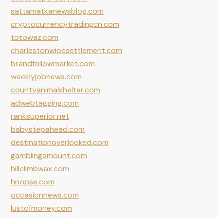
sattamatkanewsblog.com
cryptocurrencytradingcn.com
totowaz.com
charlestonwipesettlement.com
brandfollowmarket.com
weeklyjobnews.com
countyanimalshelter.com
adwebtagging.com
ranksuperior.net
babystepahead.com
destinationoverlooked.com
gamblingamount.com
hillclimbwax.com
hnopse.com
occasionnews.com
lustofmoney.com