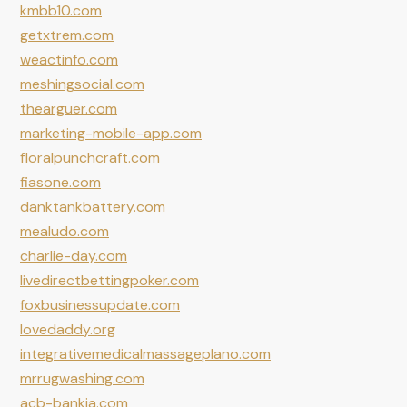
kmbb10.com
getxtrem.com
weactinfo.com
meshingsocial.com
thearguer.com
marketing-mobile-app.com
floralpunchcraft.com
fiasone.com
danktankbattery.com
mealudo.com
charlie-day.com
livedirectbettingpoker.com
foxbusinessupdate.com
lovedaddy.org
integrativemedicalmassageplano.com
mrrugwashing.com
acb-bankia.com