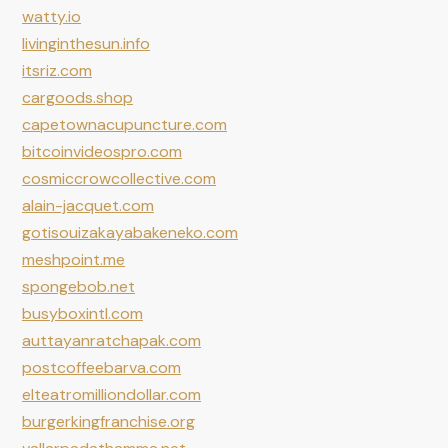
watty.io
livinginthesun.info
itsriz.com
cargoods.shop
capetownacupuncture.com
bitcoinvideospro.com
cosmiccrowcollective.com
alain-jacquet.com
gotisouizakayabakeneko.com
meshpoint.me
spongebob.net
busyboxintl.com
auttayanratchapak.com
postcoffeebarva.com
elteatromilliondollar.com
burgerkingfranchise.org