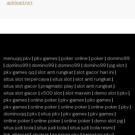
apklead.net
menuqq pkv
|
pkv games
|
poker online
|
poker
|
domino99
|
domino99
|
domino99
|
domino99
|
domino99
|
pg slot
|
pkv games qq
|
slot anti rungkat
|
slot gacor hari ini
|
situs slot terpercaya
|
situs slot
|
slot anti rungkat
|
situs slot gacor
|
pragmatic play
|
slot anti rungkat
|
situs slot gacor
|
x500 slot
|
slot maxwin
|
demo slot
|
pkv
|
pkv games
|
online poker
|
pkv games
|
pkv games
|
pkv games
|
online poker
|
online poker
|
online poker
|
pkv
|
dominoqq
|
pkv
|
situs pkv
|
pkv games
|
pkv games
|
online poker
|
online poker
|
online poker
|
demo slot pg
|
situs judi bola
|
situs judi bola
|
situs judi bola resmi
|
link alternatif sbobet
|
murniqq pkv
|
hematqq pkv
|