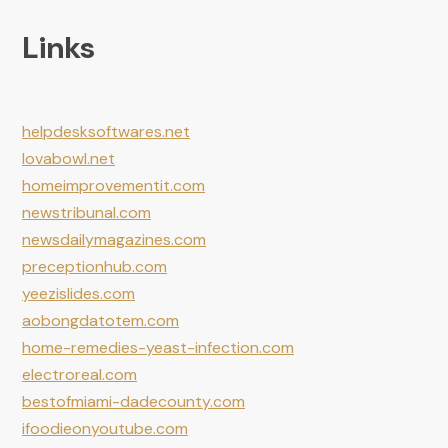
Links
helpdesksoftwares.net
lovabowl.net
homeimprovementit.com
newstribunal.com
newsdailymagazines.com
preceptionhub.com
yeezislides.com
aobongdatotem.com
home-remedies-yeast-infection.com
electroreal.com
bestofmiami-dadecounty.com
ifoodieonyoutube.com