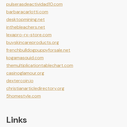
pulserasdeactividad10.com
barbaracarlotti.com
desktopmining.net
inthebleachers.net
lexapro-rx-store.com
buyskincareproducts.org
frenchbulldogpuppyforsale.net
kogamasquid.com
themultiplicationtablechart.com
casinoglamour.org
dextercoin.io
christianarticledirectory.org
5homestyle.com
Links