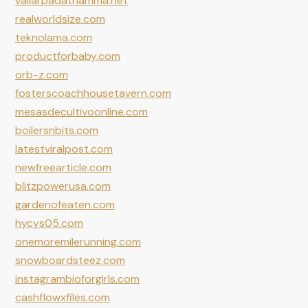
vallarpadathamma.net
realworldsize.com
teknolama.com
productforbaby.com
orb-z.com
fosterscoachhousetavern.com
mesasdecultivoonline.com
boilersnbits.com
latestviralpost.com
newfreearticle.com
blitzpowerusa.com
gardenofeaten.com
hycys05.com
onemoremilerunning.com
snowboardsteez.com
instagrambioforgirls.com
cashflowxfiles.com