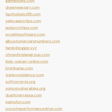
gamepixies.com
drawneastart.com
fasthokislot88.com
safecasinotips.com
jackpotchips.com
proelitesoftware.com
allcustomercarenumbers.com
familyblogger.xyz
chrisjohnslawgroup.com
klub-vulcan-online.com
breitkamp.com
tripleyresidence.com
softtorrents.org
somosvulnerables.org
duatloterrassa.com
pamufon.com
porscheperformancedrive.com