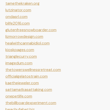
tamethekraken.org
lutzinator.com
ondasrl.com
blife2016.com
glutenfreesnowboarder.com
lizmorrowdesign.com
healwithcannabidiol.com
kioskpages.com
trianglecurry.com
imagedum.com
thetowerswellnessretreat.com
officialgelatostrain.com
kaethejeweler.com
sattamatkasattaking.com
onepetlife.com
thebillboardexperiment.com
beachufabet.biz