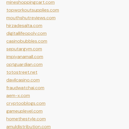
mineshoppingcart.com
topworkoutsupplies.com
mouthshutreviews.com
hirzadesalta.com
digitallifeopoly.com
casinobubbles.com
seputargym.com
impiyanamall.com
optguardian.com
totostreet.net
davilcasino.com
fraudwatchai.com
aem-x.com
cryptooblogs.com
gameuplevel.com
homethestyle.com
amuldistribution.com