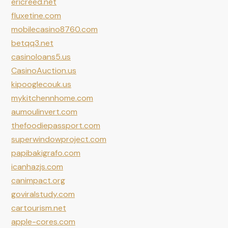
ericreed.net
fluxetine.com
mobilecasino8760.com
betqq3.net
casinoloans5.us
CasinoAuction.us
kipooglecouk.us
mykitchennhome.com
aumoulinvert.com
thefoodiepassport.com
superwindowproject.com
papibakigrafo.com
icanhazjs.com
canimpact.org
goviralstudy.com
cartourism.net
apple-cores.com