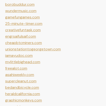
borobuddur.com
wundermusic.com
gamefungames.com
25-minute-timer.com
creativefuntask.com
engrsaifulsaif.com
cheapbtcminers.com
unionstationtogeorgetown.com
iamayudoc.com
mylittlebighead.com
freealot.com
asahiweekly.com
supercleanut.com
bedandbicycle.com
heraldcalifornia.com
graphicmonkeys.com