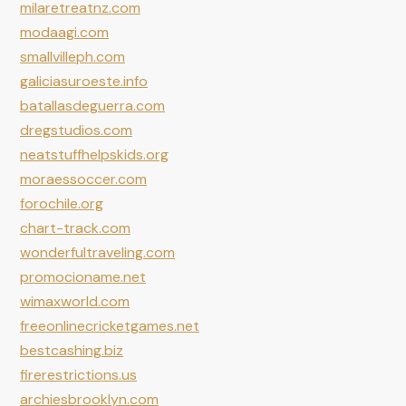
milaretreatnz.com
modaagi.com
smallvilleph.com
galiciasuroeste.info
batallasdeguerra.com
dregstudios.com
neatstuffhelpskids.org
moraessoccer.com
forochile.org
chart-track.com
wonderfultraveling.com
promocioname.net
wimaxworld.com
freeonlinecricketgames.net
bestcashing.biz
firerestrictions.us
archiesbrooklyn.com