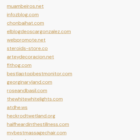
muambeiros.net
infozblog.com
chonbaihat.com
elblogdeoscargonzalez.com
webpromote.net
steroids-store.co
arteydecoracion.net
fithog.com
bestlaptopbestmonitor.com
georginaryland.com
roseandbasil.com
thewhitewhitelights.com
atdhe.ws
heckrodtwetland.org
halfheardinthestillness.com
mybestmassagechair.com