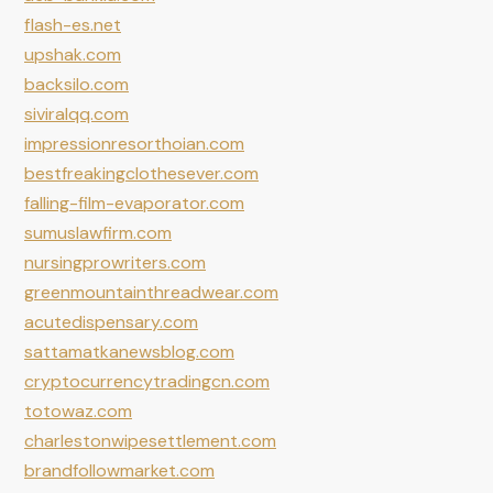
flash-es.net
upshak.com
backsilo.com
siviralqq.com
impressionresorthoian.com
bestfreakingclothesever.com
falling-film-evaporator.com
sumuslawfirm.com
nursingprowriters.com
greenmountainthreadwear.com
acutedispensary.com
sattamatkanewsblog.com
cryptocurrencytradingcn.com
totowaz.com
charlestonwipesettlement.com
brandfollowmarket.com