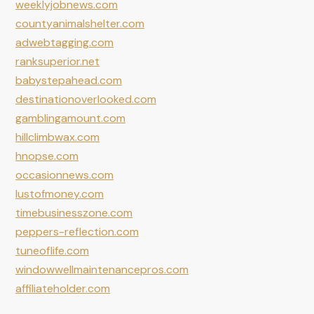
weeklyjobnews.com
countyanimalshelter.com
adwebtagging.com
ranksuperior.net
babystepahead.com
destinationoverlooked.com
gamblingamount.com
hillclimbwax.com
hnopse.com
occasionnews.com
lustofmoney.com
timebusinesszone.com
peppers-reflection.com
tuneoflife.com
windowwellmaintenancepros.com
affiliateholder.com