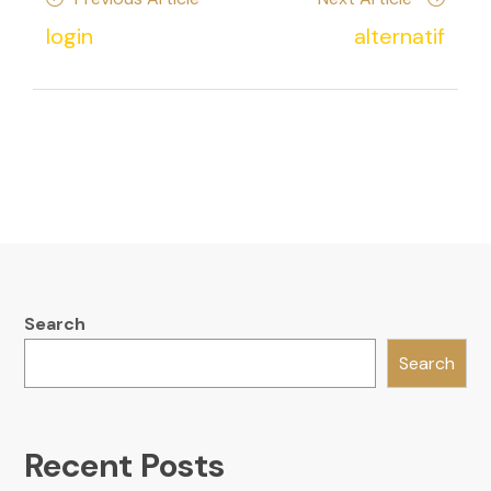
navigation
Article
Article
login
alternatif
Search
Search
Recent Posts