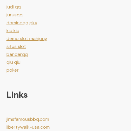
judi qq
jurusqq
dominoqq pkv
kiu kiu
demo slot mahjong
situs slot
bandarqq
qiu qiu
poker
Links
jimsfamousbbq.com
libertywalk-usa.com