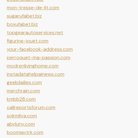
mon-tresse-de-lit.com
sugarufabet.biz
boxufabet.biz
topgearautoservices.net
figurine-jouet.com
your-facebook-address.com
perroquet-ma-passion.com
modrenlivinghome.com
instadatahelpainews.com
geekdailies.com
merchrain.com
kmbb28.com
callreportsforum.com
sokmilya.com
abyluny.com
boomjavtrk.com