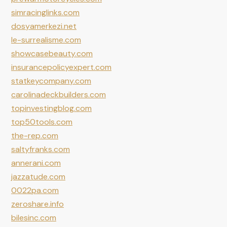
simracinglinks.com
dosyamerkezi.net
le-surrealisme.com
showcasebeauty.com
insurancepolicyexpert.com
statkeycompany.com
carolinadeckbuilders.com
topinvestingblog.com
top50tools.com
the-rep.com
saltyfranks.com
annerani.com
jazzatude.com
0022pa.com
zeroshare.info
bilesinc.com