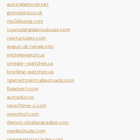
australiamovie.net
gizmobird.co.uk
mp3djsong.com
coursdanglaistoulouse.com
neptunuslex.com
auguri-di-natale.info
michelewatch.us
omega--watches.us
breitling-watches.us
tgarnettcentrallautoads.com
fixadvert.com
autopluz.co
save3time-c.com
vexonhcf.com
demos-pixelsparadise.com
mediatitude.com
prewarmotorcycles.com