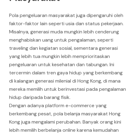
Pola pengeluaran masyarakat juga dipengaruhi oleh
faktor-faktor lain seperti usia dan status pekerjaan.
Misalnya, generasi muda mungkin lebih cenderung
menghabiskan uang untuk pengalaman, seperti
traveling dan kegiatan sosial, sementara generasi
yang lebih tua mungkin lebih memprioritaskan
pengeluaran untuk kesehatan dan tabungan. Ini
tercermin dalam tren gaya hidup yang berkembang
di kalangan generasi milenial di Hong Kong, di mana
mereka memilih untuk berinvestasi pada pengalaman
hidup daripada barang fisik.
Dengan adanya platform e-commerce yang
berkembang pesat, pola belanja masyarakat Hong
Kong juga mengalami perubahan. Banyak orang kini
lebih memilih berbelanja online karena kemudahan