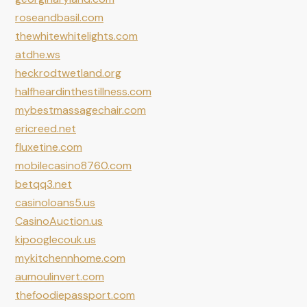
roseandbasil.com
thewhitewhitelights.com
atdhe.ws
heckrodtwetland.org
halfheardinthestillness.com
mybestmassagechair.com
ericreed.net
fluxetine.com
mobilecasino8760.com
betqq3.net
casinoloans5.us
CasinoAuction.us
kipooglecouk.us
mykitchennhome.com
aumoulinvert.com
thefoodiepassport.com