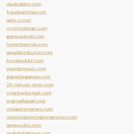
davilcasino.com
fraudwatchai.com
aem-x.com
cryptooblogs.com
gameuplevel.com
homethestyle.com
amuldistribution.com
borobuddur.com
wundermusic.com
gamefungames.com
25-minute-timer.com
creativefuntask.com
engrsaifulsaif.com
cheapbtcminers.com
unionstationtogeorgetown.com
iamayudoc.com
mylittlebighead.com