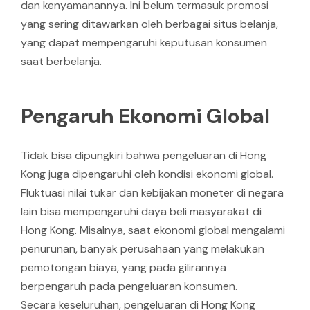
dan kenyamanannya. Ini belum termasuk promosi
yang sering ditawarkan oleh berbagai situs belanja,
yang dapat mempengaruhi keputusan konsumen
saat berbelanja.
Pengaruh Ekonomi Global
Tidak bisa dipungkiri bahwa pengeluaran di Hong
Kong juga dipengaruhi oleh kondisi ekonomi global.
Fluktuasi nilai tukar dan kebijakan moneter di negara
lain bisa mempengaruhi daya beli masyarakat di
Hong Kong. Misalnya, saat ekonomi global mengalami
penurunan, banyak perusahaan yang melakukan
pemotongan biaya, yang pada gilirannya
berpengaruh pada pengeluaran konsumen.
Secara keseluruhan, pengeluaran di Hong Kong