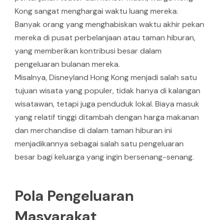
Kong sangat menghargai waktu luang mereka.
Banyak orang yang menghabiskan waktu akhir pekan
mereka di pusat perbelanjaan atau taman hiburan,
yang memberikan kontribusi besar dalam
pengeluaran bulanan mereka.
Misalnya, Disneyland Hong Kong menjadi salah satu
tujuan wisata yang populer, tidak hanya di kalangan
wisatawan, tetapi juga penduduk lokal. Biaya masuk
yang relatif tinggi ditambah dengan harga makanan
dan merchandise di dalam taman hiburan ini
menjadikannya sebagai salah satu pengeluaran
besar bagi keluarga yang ingin bersenang-senang.
Pola Pengeluaran
Masyarakat