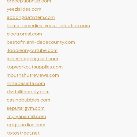
preceptionhub.com
yeezislides.com
aobongdatotem.com
home-remedies-yeast-infection.com
electroreal.com
bestofmiami-dadecounty.com
ifoodieonyoutube.com
mineshoppingcart.com
topworkoutsupplies.com
mouthshutreviews.com
hirzadesalta.com
digitallifeopoly.com
casinobubbles.com
seputargym.com
impiyanamall.com
optguardian.com
totostreet.net