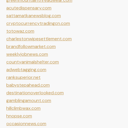
greenmountainthreadwear.com
acutedispensary.com
sattamatkanewsblog.com
cryptocurrencytradingcn.com
totowaz.com
charlestonwipesettlement.com
brandfollowmarket.com
weeklyjobnews.com
countyanimalshelter.com
adwebtagging.com
ranksuperior.net
babystepahead.com
destinationoverlooked.com
gamblingamount.com
hillclimbwax.com
hnopse.com
occasionnews.com