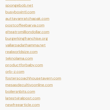
spongebob.net
busyboxintl.com
auttayanratchapak.com
postcoffeebarva.com
elteatromilliondollar.com
burgerkingfranchise.org
vallarpadathamma.net
realworldsize.com
teknolama.com
productforbaby.com
orb-z.com
fosterscoachhousetavern.com
mesasdecultivoonline.com
boilersnbits.com
latestviralpost.com
newfreearticle.com