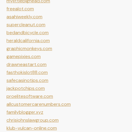
mylittlebighead.com
freealot.com
asahiweekly.com
supercleanut.com
bedandbicycle.com
heraldcalifornia.com
graphicmonkeys.com
gamepixies.com
drawneastart.com
fasthokislot88.com
safecasinotips.com
jackpotchips.com
proelitesoftware.com
allcustomercarenumbers.com
familyblogger.xyz
chrisjohnslawgroup.com
klub-vulcan-online.com