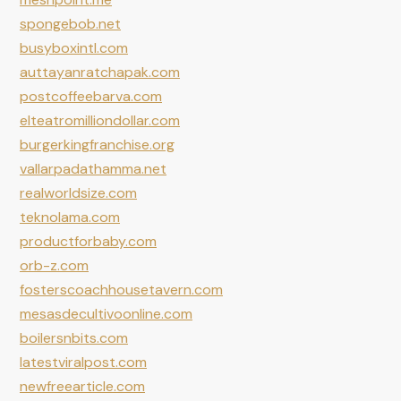
spongebob.net
busyboxintl.com
auttayanratchapak.com
postcoffeebarva.com
elteatromilliondollar.com
burgerkingfranchise.org
vallarpadathamma.net
realworldsize.com
teknolama.com
productforbaby.com
orb-z.com
fosterscoachhousetavern.com
mesasdecultivoonline.com
boilersnbits.com
latestviralpost.com
newfreearticle.com