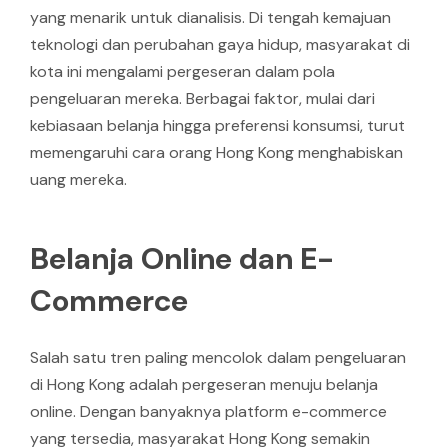
yang menarik untuk dianalisis. Di tengah kemajuan
teknologi dan perubahan gaya hidup, masyarakat di
kota ini mengalami pergeseran dalam pola
pengeluaran mereka. Berbagai faktor, mulai dari
kebiasaan belanja hingga preferensi konsumsi, turut
memengaruhi cara orang Hong Kong menghabiskan
uang mereka.
Belanja Online dan E-
Commerce
Salah satu tren paling mencolok dalam pengeluaran
di Hong Kong adalah pergeseran menuju belanja
online. Dengan banyaknya platform e-commerce
yang tersedia, masyarakat Hong Kong semakin