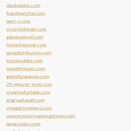
davilcasino.com
fraudwatchai.com
aem-x.com
cryptooblogs.com
gameuplevel.com
homethestyle.com
amuldistribution.com
borobuddur.com
wundermusic.com
gamefungames.com
25-minute-timer.com
creativefuntask.com
engrsaifulsaif.com
cheapbtcminers.com
unionstationtogeorgetown.com
iamayudoc.com