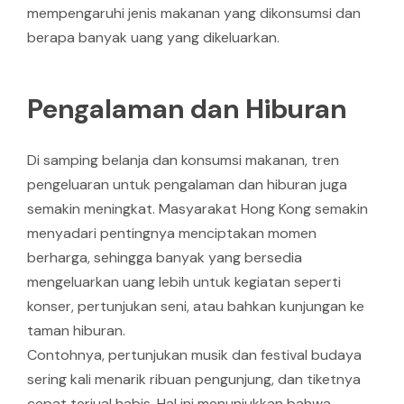
mempengaruhi jenis makanan yang dikonsumsi dan
berapa banyak uang yang dikeluarkan.
Pengalaman dan Hiburan
Di samping belanja dan konsumsi makanan, tren
pengeluaran untuk pengalaman dan hiburan juga
semakin meningkat. Masyarakat Hong Kong semakin
menyadari pentingnya menciptakan momen
berharga, sehingga banyak yang bersedia
mengeluarkan uang lebih untuk kegiatan seperti
konser, pertunjukan seni, atau bahkan kunjungan ke
taman hiburan.
Contohnya, pertunjukan musik dan festival budaya
sering kali menarik ribuan pengunjung, dan tiketnya
cepat terjual habis. Hal ini menunjukkan bahwa