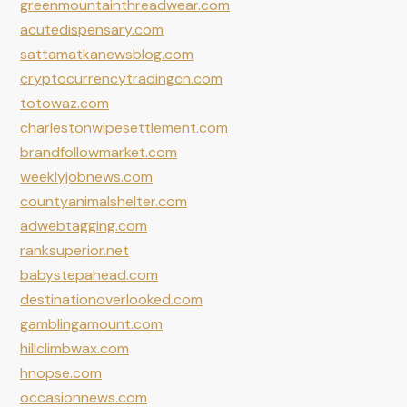
greenmountainthreadwear.com
acutedispensary.com
sattamatkanewsblog.com
cryptocurrencytradingcn.com
totowaz.com
charlestonwipesettlement.com
brandfollowmarket.com
weeklyjobnews.com
countyanimalshelter.com
adwebtagging.com
ranksuperior.net
babystepahead.com
destinationoverlooked.com
gamblingamount.com
hillclimbwax.com
hnopse.com
occasionnews.com