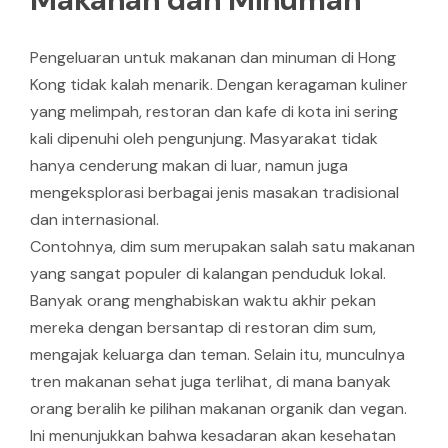
Pengeluaran untuk makanan dan minuman di Hong
Kong tidak kalah menarik. Dengan keragaman kuliner
yang melimpah, restoran dan kafe di kota ini sering
kali dipenuhi oleh pengunjung. Masyarakat tidak
hanya cenderung makan di luar, namun juga
mengeksplorasi berbagai jenis masakan tradisional
dan internasional.
Contohnya, dim sum merupakan salah satu makanan
yang sangat populer di kalangan penduduk lokal.
Banyak orang menghabiskan waktu akhir pekan
mereka dengan bersantap di restoran dim sum,
mengajak keluarga dan teman. Selain itu, munculnya
tren makanan sehat juga terlihat, di mana banyak
orang beralih ke pilihan makanan organik dan vegan.
Ini menunjukkan bahwa kesadaran akan kesehatan