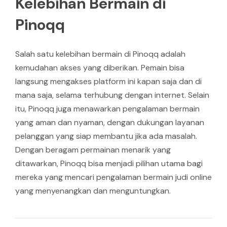
Kelebihan Bermain di
Pinoqq
Salah satu kelebihan bermain di Pinoqq adalah
kemudahan akses yang diberikan. Pemain bisa
langsung mengakses platform ini kapan saja dan di
mana saja, selama terhubung dengan internet. Selain
itu, Pinoqq juga menawarkan pengalaman bermain
yang aman dan nyaman, dengan dukungan layanan
pelanggan yang siap membantu jika ada masalah.
Dengan beragam permainan menarik yang
ditawarkan, Pinoqq bisa menjadi pilihan utama bagi
mereka yang mencari pengalaman bermain judi online
yang menyenangkan dan menguntungkan.