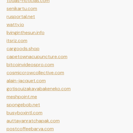
todas-noticias.com
senikartu.com
rusportal.net
watty.io
livinginthesun.info
itsriz.com
cargoods.shop
capetownacupuncture.com
bitcoinvideospro.com
cosmiccrowcollective.com
alain-jacquet.com
gotisouizakayabakeneko.com
meshpoint.me
spongebob.net
busyboxintl.com
auttayanratchapak.com
postcoffeebarva.com