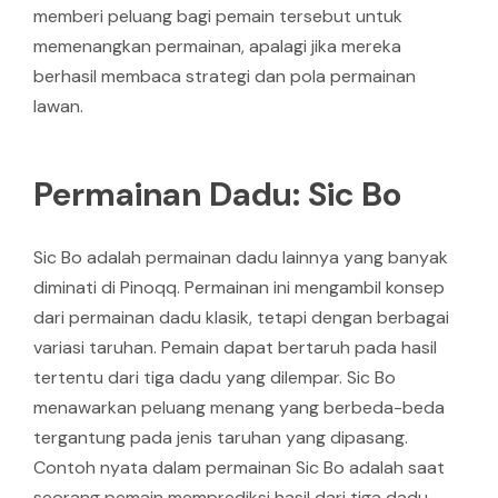
memberi peluang bagi pemain tersebut untuk
memenangkan permainan, apalagi jika mereka
berhasil membaca strategi dan pola permainan
lawan.
Permainan Dadu: Sic Bo
Sic Bo adalah permainan dadu lainnya yang banyak
diminati di Pinoqq. Permainan ini mengambil konsep
dari permainan dadu klasik, tetapi dengan berbagai
variasi taruhan. Pemain dapat bertaruh pada hasil
tertentu dari tiga dadu yang dilempar. Sic Bo
menawarkan peluang menang yang berbeda-beda
tergantung pada jenis taruhan yang dipasang.
Contoh nyata dalam permainan Sic Bo adalah saat
seorang pemain memprediksi hasil dari tiga dadu,