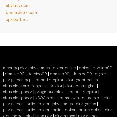
abyluny.com
boomjavtrk.com
apklead.net
menuqq pkv
|
pkv games
|
poker online
|
poker
|
domino99
|
domino99
|
domino99
|
domino99
|
domino99
|
pg slot
|
pkv games qq
|
slot anti rungkat
|
slot gacor hari ini
|
situs slot terpercaya
|
situs slot
|
slot anti rungkat
|
situs slot gacor
|
pragmatic play
|
slot anti rungkat
|
situs slot gacor
|
x500 slot
|
slot maxwin
|
demo slot
|
pkv
|
pkv games
|
online poker
|
pkv games
|
pkv games
|
pkv games
|
online poker
|
online poker
|
online poker
|
pkv
|
dominoqq
|
pkv
|
situs pkv
|
pkv games
|
pkv games
|