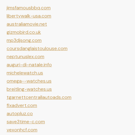
jimsfamousbbq.com
libertywalk-usa.com
australiamovie.net
gizmobird.co.uk
mp3djsong.com
coursdanglaistoulouse.com
neptunuslex.com
auguri-di-natale.info
michelewatch.us
omega--watches.us
breitling-watches.us
tgarnettcentrallautoads.com
fixadvert.com
autopluz.co
save3time-c.com
vexonhcf.com