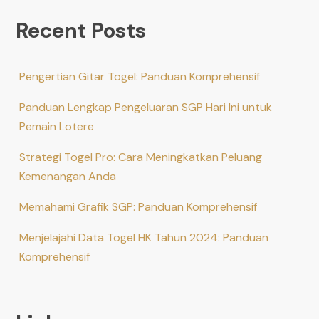
Recent Posts
Pengertian Gitar Togel: Panduan Komprehensif
Panduan Lengkap Pengeluaran SGP Hari Ini untuk
Pemain Lotere
Strategi Togel Pro: Cara Meningkatkan Peluang
Kemenangan Anda
Memahami Grafik SGP: Panduan Komprehensif
Menjelajahi Data Togel HK Tahun 2024: Panduan
Komprehensif