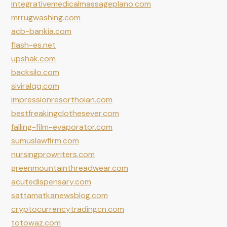
integrativemedicalmassageplano.com
mrrugwashing.com
acb-bankia.com
flash-es.net
upshak.com
backsilo.com
siviralqq.com
impressionresorthoian.com
bestfreakingclothesever.com
falling-film-evaporator.com
sumuslawfirm.com
nursingprowriters.com
greenmountainthreadwear.com
acutedispensary.com
sattamatkanewsblog.com
cryptocurrencytradingcn.com
totowaz.com