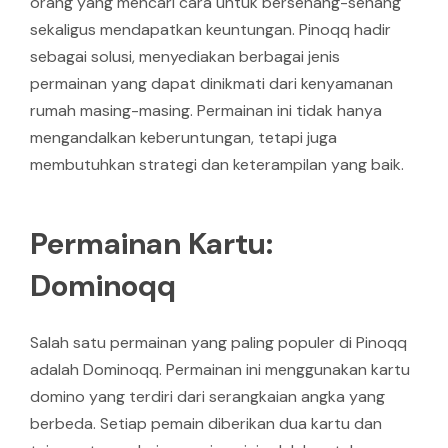
orang yang mencari cara untuk bersenang-senang
sekaligus mendapatkan keuntungan. Pinoqq hadir
sebagai solusi, menyediakan berbagai jenis
permainan yang dapat dinikmati dari kenyamanan
rumah masing-masing. Permainan ini tidak hanya
mengandalkan keberuntungan, tetapi juga
membutuhkan strategi dan keterampilan yang baik.
Permainan Kartu:
Dominoqq
Salah satu permainan yang paling populer di Pinoqq
adalah Dominoqq. Permainan ini menggunakan kartu
domino yang terdiri dari serangkaian angka yang
berbeda. Setiap pemain diberikan dua kartu dan