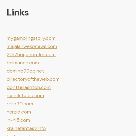
Links
mygamblingstory.com
majalahwekonews.com
2017hoganoutlet.com
pelmanec.com
domino99qq.net
directoryoftheweb.com
donttellashton.com
rush3studio.com
roro90.com
herzio.com
in-hi5.com
krainafantasy.info