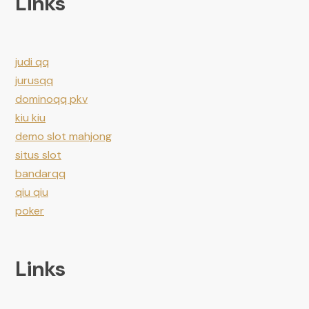
Links
judi qq
jurusqq
dominoqq pkv
kiu kiu
demo slot mahjong
situs slot
bandarqq
qiu qiu
poker
Links