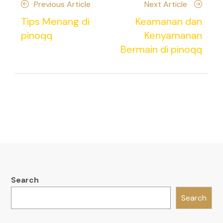
Posts
Previous
Next
Previous Article
Next Article
navigation
Article
Article
Tips Menang di
Keamanan dan
pinoqq
Kenyamanan
Bermain di pinoqq
Search
Search