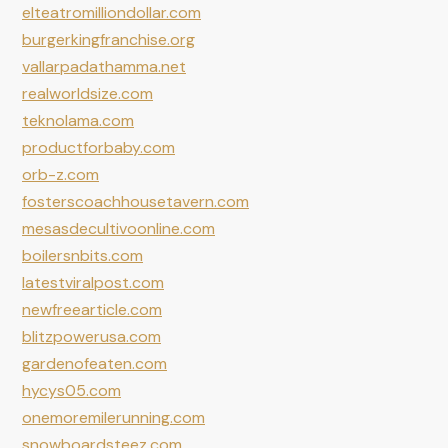
elteatromilliondollar.com
burgerkingfranchise.org
vallarpadathamma.net
realworldsize.com
teknolama.com
productforbaby.com
orb-z.com
fosterscoachhousetavern.com
mesasdecultivoonline.com
boilersnbits.com
latestviralpost.com
newfreearticle.com
blitzpowerusa.com
gardenofeaten.com
hycys05.com
onemoremilerunning.com
snowboardsteez.com