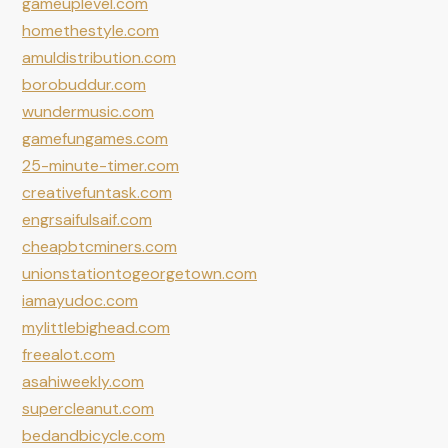
gameuplevel.com
homethestyle.com
amuldistribution.com
borobuddur.com
wundermusic.com
gamefungames.com
25-minute-timer.com
creativefuntask.com
engrsaifulsaif.com
cheapbtcminers.com
unionstationtogeorgetown.com
iamayudoc.com
mylittlebighead.com
freealot.com
asahiweekly.com
supercleanut.com
bedandbicycle.com