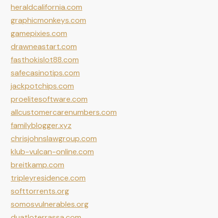
heraldcalifornia.com
graphicmonkeys.com
gamepixies.com
drawneastart.com
fasthokislot88.com
safecasinotips.com
jackpotchips.com
proelitesoftware.com
allcustomercarenumbers.com
familyblogger.xyz
chrisjohnslawgroup.com
klub-vulcan-online.com
breitkamp.com
tripleyresidence.com
softtorrents.org
somosvulnerables.org
duatloterrassa.com