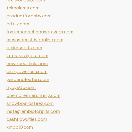
teknolama.com
productforbaby.com
orb-z.com
fosterscoachhousetavern.com
mesasdecultivoonline.com
boilersnbits.com
latestviralpost.com
newfreearticle.com
blitzpowerusa.com
gardenofeaten.com
hycys05.com
onemoremilerunning.com
snowboardsteez.com
instagrambioforgirls.com
cashflowxfiles.com
kmbb10.com