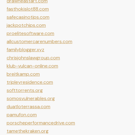
drawneastart.com
fasthokislot88.com
safecasinotips.com
jackpotchips.com
proelitesoftware.com
allcustomercarenumbers.com
familyblogger.xyz
chrisjohnslawgroup.com
klub-vulcan-online.com
breitkamp.com
tripleyresidence.com
softtorrents.org
somosvulnerables.org
duatloterrassa.com
pamufon.com
porscheperformancedrive.com
tamethekraken.org