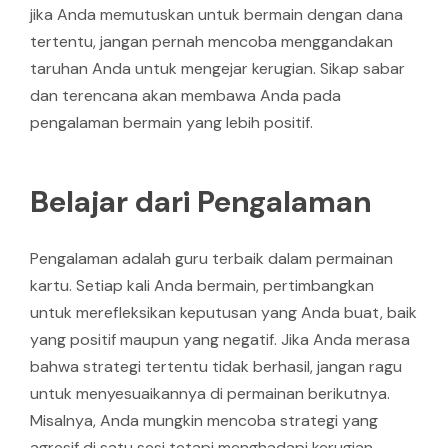
jika Anda memutuskan untuk bermain dengan dana
tertentu, jangan pernah mencoba menggandakan
taruhan Anda untuk mengejar kerugian. Sikap sabar
dan terencana akan membawa Anda pada
pengalaman bermain yang lebih positif.
Belajar dari Pengalaman
Pengalaman adalah guru terbaik dalam permainan
kartu. Setiap kali Anda bermain, pertimbangkan
untuk merefleksikan keputusan yang Anda buat, baik
yang positif maupun yang negatif. Jika Anda merasa
bahwa strategi tertentu tidak berhasil, jangan ragu
untuk menyesuaikannya di permainan berikutnya.
Misalnya, Anda mungkin mencoba strategi yang
agresif di satu sesi tetapi menghadapi kerugian,