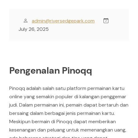
admin@riversedgepark.com
July 26, 2025
Pengenalan Pinoqq
Pinoqq adalah salah satu platform permainan kartu
online yang semakin populer di kalangan penggemar
judi. Dalam permainan ini, pemain dapat bertaruh dan
bersaing dalam berbagai jenis permainan kartu.
Meskipun bermain di Pinoqq dapat memberikan
kesenangan dan peluang untuk memenangkan uang,