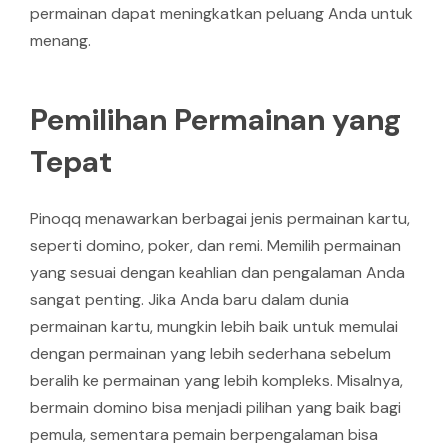
permainan dapat meningkatkan peluang Anda untuk
menang.
Pemilihan Permainan yang
Tepat
Pinoqq menawarkan berbagai jenis permainan kartu,
seperti domino, poker, dan remi. Memilih permainan
yang sesuai dengan keahlian dan pengalaman Anda
sangat penting. Jika Anda baru dalam dunia
permainan kartu, mungkin lebih baik untuk memulai
dengan permainan yang lebih sederhana sebelum
beralih ke permainan yang lebih kompleks. Misalnya,
bermain domino bisa menjadi pilihan yang baik bagi
pemula, sementara pemain berpengalaman bisa