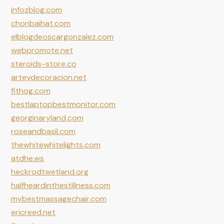
infozblog.com
chonbaihat.com
elblogdeoscargonzalez.com
webpromote.net
steroids-store.co
arteydecoracion.net
fithog.com
bestlaptopbestmonitor.com
georginaryland.com
roseandbasil.com
thewhitewhitelights.com
atdhe.ws
heckrodtwetland.org
halfheardinthestillness.com
mybestmassagechair.com
ericreed.net