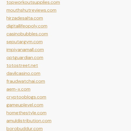
topworkoutsupplies.com
mouthshutreviews.com
hirzadesalta.com
digitallifeopoly.com
casinobubbles.com
seputargym.com
impiyanamall.com
optguardian.com
totostreet.net
davilcasino.com
fraudwatchai.com
aem-x.com
cryptooblogs.com
gameuplevel.com
homethestyle.com
amuldistribution.com
borobuddur.com