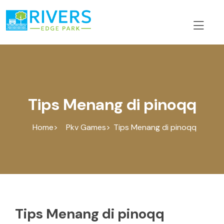
skip
Slot Online
to
Gacor di
content
Situs Slot
Terpercaya
dengan
Deposit E-
Wallet
Tips Menang di pinoqq
DANA
Home
Pkv Games
Tips Menang di pinoqq
Tips Menang di pinoqq