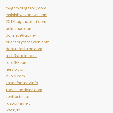
mygamblingstory.com
majalahwekonews.com
2017hoganoutlet.com
pelmanec.com
domino99qq.net
directoryoftheweb.com
donttellashton.com
rush3studio.com
roro90.com
herzio.com
in-hi5.com
krainafantasy.info
todas-noticias.com
senikartu.com
rusportal.net
watty.io