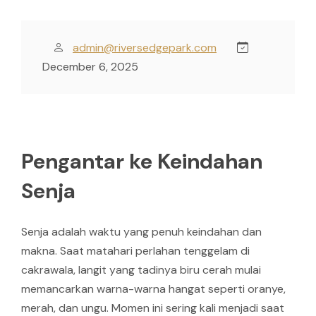
admin@riversedgepark.com
December 6, 2025
Pengantar ke Keindahan
Senja
Senja adalah waktu yang penuh keindahan dan
makna. Saat matahari perlahan tenggelam di
cakrawala, langit yang tadinya biru cerah mulai
memancarkan warna-warna hangat seperti oranye,
merah, dan ungu. Momen ini sering kali menjadi saat