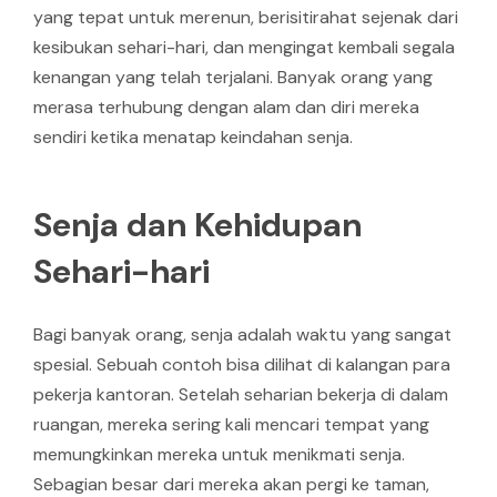
yang tepat untuk merenun, berisitirahat sejenak dari
kesibukan sehari-hari, dan mengingat kembali segala
kenangan yang telah terjalani. Banyak orang yang
merasa terhubung dengan alam dan diri mereka
sendiri ketika menatap keindahan senja.
Senja dan Kehidupan
Sehari-hari
Bagi banyak orang, senja adalah waktu yang sangat
spesial. Sebuah contoh bisa dilihat di kalangan para
pekerja kantoran. Setelah seharian bekerja di dalam
ruangan, mereka sering kali mencari tempat yang
memungkinkan mereka untuk menikmati senja.
Sebagian besar dari mereka akan pergi ke taman,