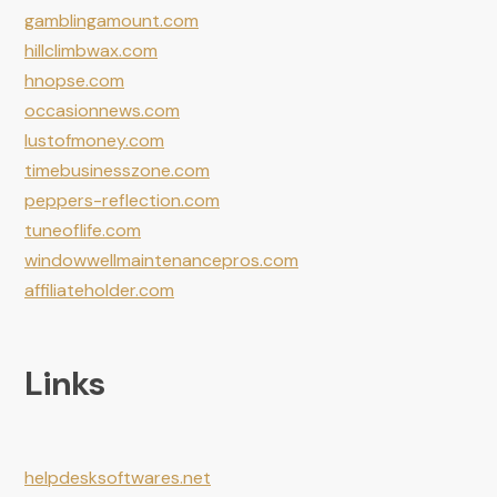
gamblingamount.com
hillclimbwax.com
hnopse.com
occasionnews.com
lustofmoney.com
timebusinesszone.com
peppers-reflection.com
tuneoflife.com
windowwellmaintenancepros.com
affiliateholder.com
Links
helpdesksoftwares.net