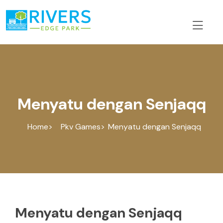
skip
Slot Online
to
Gacor di
content
Situs Slot
Terpercaya
dengan
Deposit E-
Wallet
Menyatu dengan Senjaqq
DANA
Home
Pkv Games
Menyatu dengan Senjaqq
Menyatu dengan Senjaqq