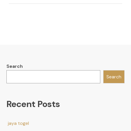
Search
Search
Recent Posts
jaya togel