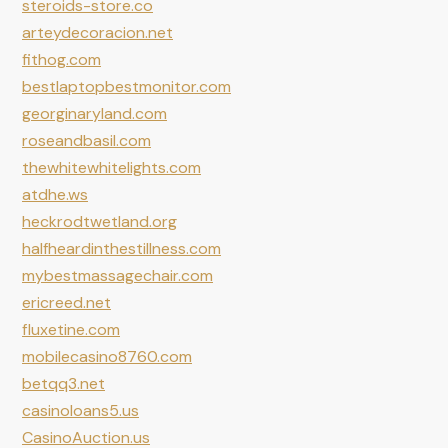
steroids-store.co
arteydecoracion.net
fithog.com
bestlaptopbestmonitor.com
georginaryland.com
roseandbasil.com
thewhitewhitelights.com
atdhe.ws
heckrodtwetland.org
halfheardinthestillness.com
mybestmassagechair.com
ericreed.net
fluxetine.com
mobilecasino8760.com
betqq3.net
casinoloans5.us
CasinoAuction.us