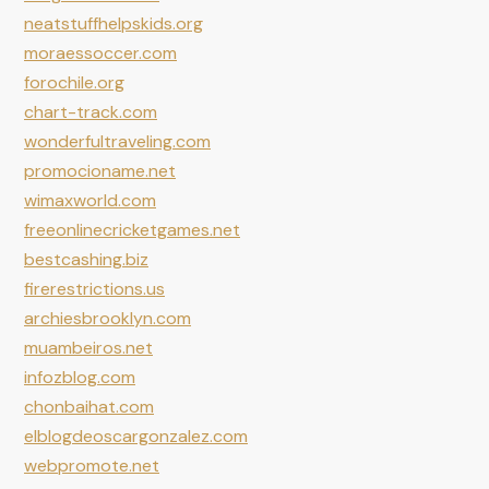
neatstuffhelpskids.org
moraessoccer.com
forochile.org
chart-track.com
wonderfultraveling.com
promocioname.net
wimaxworld.com
freeonlinecricketgames.net
bestcashing.biz
firerestrictions.us
archiesbrooklyn.com
muambeiros.net
infozblog.com
chonbaihat.com
elblogdeoscargonzalez.com
webpromote.net