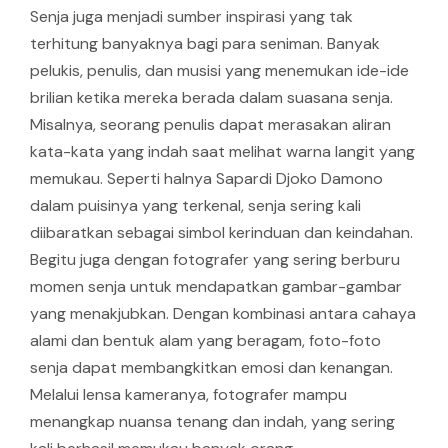
Senja juga menjadi sumber inspirasi yang tak
terhitung banyaknya bagi para seniman. Banyak
pelukis, penulis, dan musisi yang menemukan ide-ide
brilian ketika mereka berada dalam suasana senja.
Misalnya, seorang penulis dapat merasakan aliran
kata-kata yang indah saat melihat warna langit yang
memukau. Seperti halnya Sapardi Djoko Damono
dalam puisinya yang terkenal, senja sering kali
diibaratkan sebagai simbol kerinduan dan keindahan.
Begitu juga dengan fotografer yang sering berburu
momen senja untuk mendapatkan gambar-gambar
yang menakjubkan. Dengan kombinasi antara cahaya
alami dan bentuk alam yang beragam, foto-foto
senja dapat membangkitkan emosi dan kenangan.
Melalui lensa kameranya, fotografer mampu
menangkap nuansa tenang dan indah, yang sering