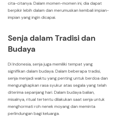
cita-citanya. Dalam momen-momen ini, dia dapat
berpikir lebih dalam dan merumuskan kembali impian-
impian yang ingin dicapai.
Senja dalam Tradisi dan
Budaya
Di Indonesia, senja juga memiliki tempat yang
signifikan dalam budaya. Dalam beberapa tradisi,
senja menjadi waktu yang penting untuk berdoa dan
mengungkapkan rasa syukur atas segala yang telah
diterima sepanjang hari. Dalam budaya balian,
misalnya, ritual tertentu dilakukan saat senja untuk
menghormati roh nenek moyang dan meminta
perlindungan bagi keluarga.