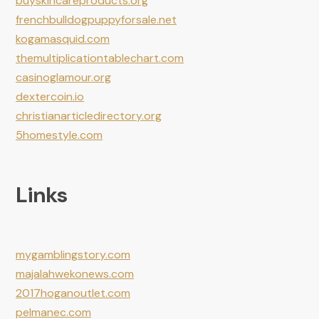
buyskincareproducts.org
frenchbulldogpuppyforsale.net
kogamasquid.com
themultiplicationtablechart.com
casinoglamour.org
dextercoin.io
christianarticledirectory.org
5homestyle.com
Links
mygamblingstory.com
majalahwekonews.com
2017hoganoutlet.com
pelmanec.com