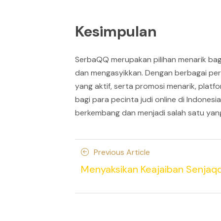
Kesimpulan
SerbaQQ merupakan pilihan menarik bagi
dan mengasyikkan. Dengan berbagai perm
yang aktif, serta promosi menarik, platf
bagi para pecinta judi online di Indonesi
berkembang dan menjadi salah satu yang 
Posts
Previous
Previous Article
navigation
Article
Menyaksikan Keajaiban Senjaq