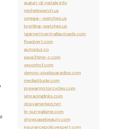
auguri-di-natale.info
michelewatch.us
omega--watches.us
breitling-watches.us
tgarnettcentrallautoads.com
fixadvert.com
autopluz.co
save3time-c.com
vexonhcf.com
demos-pixelsparadise.com
mediatitude.com
a
prewarmotorcycles.com
simracinglinks.com
dosyamerkezi.net
le-surrealisme.com
li
showcasebeauty.com
insurancepolicyexpert.com