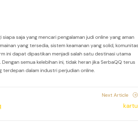
 siapa saja yang mencari pengalaman judi online yang aman
ainan yang tersedia, sistem keamanan yang solid, komunita
orm ini dapat dipastikan menjadi salah satu destinasi utama
a. Dengan semua kelebihan ini, tidak heran jika SerbaQQ terus
terdepan dalam industri perjudian online.
Nex
Next Article
Arti
q
kartu