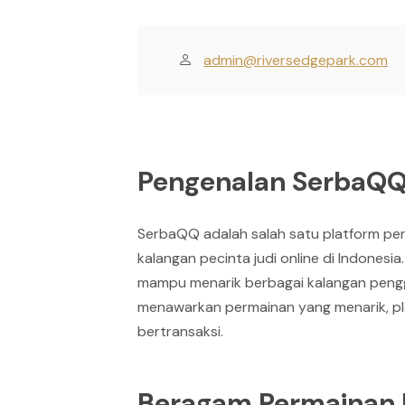
admin@riversedgepark.com
Pengenalan SerbaQ
SerbaQQ adalah salah satu platform per
kalangan pecinta judi online di Indones
mampu menarik berbagai kalangan pengg
menawarkan permainan yang menarik, p
bertransaksi.
Beragam Permainan 