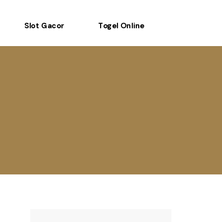
T
Slot Gacor
Togel Online