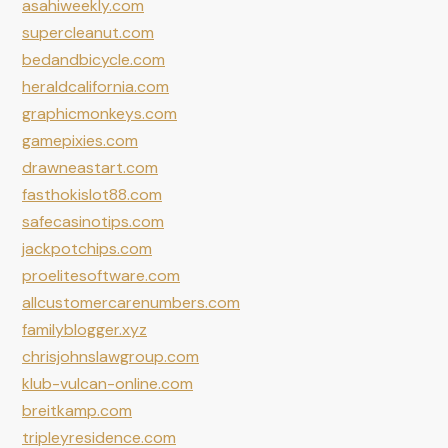
asahiweekly.com
supercleanut.com
bedandbicycle.com
heraldcalifornia.com
graphicmonkeys.com
gamepixies.com
drawneastart.com
fasthokislot88.com
safecasinotips.com
jackpotchips.com
proelitesoftware.com
allcustomercarenumbers.com
familyblogger.xyz
chrisjohnslawgroup.com
klub-vulcan-online.com
breitkamp.com
tripleyresidence.com