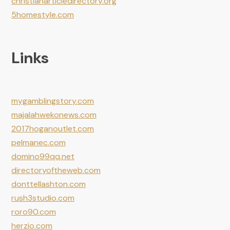
christianarticledirectory.org
5homestyle.com
Links
mygamblingstory.com
majalahwekonews.com
2017hoganoutlet.com
pelmanec.com
domino99qq.net
directoryoftheweb.com
donttellashton.com
rush3studio.com
roro90.com
herzio.com