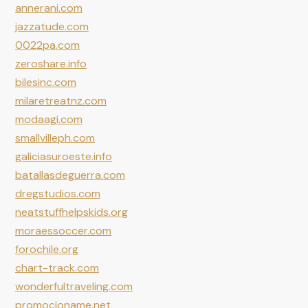
annerani.com
jazzatude.com
0022pa.com
zeroshare.info
bilesinc.com
milaretreatnz.com
modaagi.com
smallvilleph.com
galiciasuroeste.info
batallasdeguerra.com
dregstudios.com
neatstuffhelpskids.org
moraessoccer.com
forochile.org
chart-track.com
wonderfultraveling.com
promocioname.net