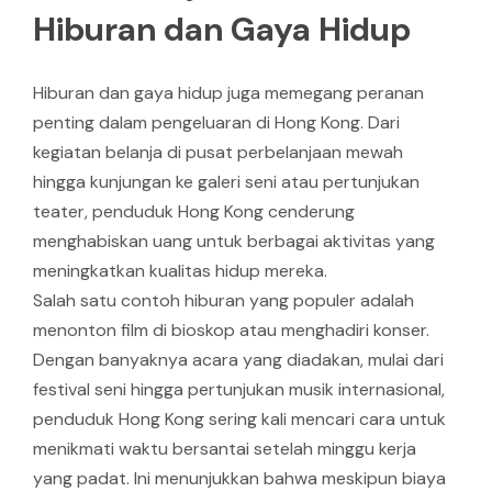
Hiburan dan Gaya Hidup
Hiburan dan gaya hidup juga memegang peranan
penting dalam pengeluaran di Hong Kong. Dari
kegiatan belanja di pusat perbelanjaan mewah
hingga kunjungan ke galeri seni atau pertunjukan
teater, penduduk Hong Kong cenderung
menghabiskan uang untuk berbagai aktivitas yang
meningkatkan kualitas hidup mereka.
Salah satu contoh hiburan yang populer adalah
menonton film di bioskop atau menghadiri konser.
Dengan banyaknya acara yang diadakan, mulai dari
festival seni hingga pertunjukan musik internasional,
penduduk Hong Kong sering kali mencari cara untuk
menikmati waktu bersantai setelah minggu kerja
yang padat. Ini menunjukkan bahwa meskipun biaya