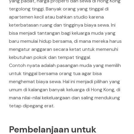
yang padat, harga properti dan sewa di Hong Kong
tergolong tinggi. Banyak orang yang tinggal di
apartemen kecil atau bahkan studio karena
keterbatasan ruang dan tingginya biaya sewa. Ini
bisa menjadi tantangan bagi keluarga muda yang
baru memulai hidup bersama, di mana mereka harus
mengatur anggaran secara ketat untuk memenuhi
kebutuhan pokok dan tempat tinggal.
Contoh nyata adalah pasangan muda yang memilih
untuk tinggal bersama orang tua agar bisa
menghemat biaya sewa. Hal ini menjadi pilihan yang
umum di kalangan banyak keluarga di Hong Kong, di
mana nilai-nilai kekeluargaan dan saling mendukung
tetap dipegang erat.
Pembelanjaan untuk