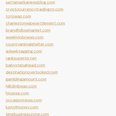
sattamatkanewsblog.com
cryptocurrencytradingcn.com
totowaz.com
charlestonwipesettlement.com
brandfollowmarket.com
weeklyjobnews.com
countyanimalshelter.com
adwebtagging.com
ranksuperior.net
babystepahead.com
destinationoverlooked.com
gamblingamount.com
hillclimbwax.com
hnopse.com
occasionnews.com
lustofmoney.com
timebusinesszone.com