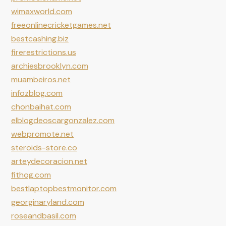
wimaxworld.com
freeonlinecricketgames.net
bestcashing.biz
firerestrictions.us
archiesbrooklyn.com
muambeiros.net
infozblog.com
chonbaihat.com
elblogdeoscargonzalez.com
webpromote.net
steroids-store.co
arteydecoracion.net
fithog.com
bestlaptopbestmonitor.com
georginaryland.com
roseandbasil.com