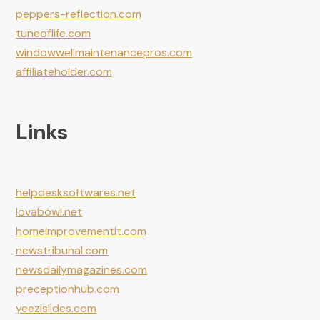
peppers-reflection.com
tuneoflife.com
windowwellmaintenancepros.com
affiliateholder.com
Links
helpdesksoftwares.net
lovabowl.net
homeimprovementit.com
newstribunal.com
newsdailymagazines.com
preceptionhub.com
yeezislides.com