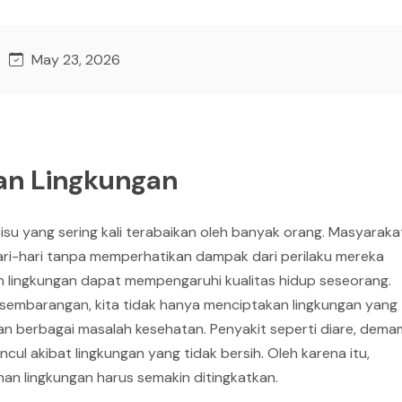
May 23, 2026
an Lingkungan
 isu yang sering kali terabaikan oleh banyak orang. Masyaraka
ehari-hari tanpa memperhatikan dampak dari perilaku mereka
an lingkungan dapat mempengaruhi kualitas hidup seseorang.
sembarangan, kita tidak hanya menciptakan lingkungan yang
an berbagai masalah kesehatan. Penyakit seperti diare, dema
cul akibat lingkungan yang tidak bersih. Oleh karena itu,
an lingkungan harus semakin ditingkatkan.