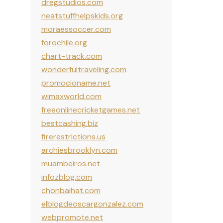
dregstudios.com
neatstuffhelpskids.org
moraessoccer.com
forochile.org
chart-track.com
wonderfultraveling.com
promocioname.net
wimaxworld.com
freeonlinecricketgames.net
bestcashing.biz
firerestrictions.us
archiesbrooklyn.com
muambeiros.net
infozblog.com
chonbaihat.com
elblogdeoscargonzalez.com
webpromote.net