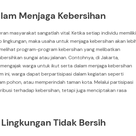
alam Menjaga Kebersihan
an masyarakat sangatlah vital. Ketika setiap individu memiliki
 lingkungan, maka usaha untuk menjaga kebersihan akan lebi
ing melihat program-program kebersihan yang melibatkan
ersihkan sungai atau jalanan. Contohnya, di Jakarta,
 mengajak warga untuk ikut serta dalam menjaga kebersihan
 ini, warga dapat berpartisipasi dalam kegiatan seperti
m pohon, atau memperindah taman kota. Melalui partisipasi
tribusi terhadap kebersihan, tetapi juga menciptakan rasa
 Lingkungan Tidak Bersih