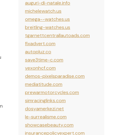
auguri-di-natale.info
michelewatch.us
omega--watches.us
breitling-watches.us
tgarnettcentrallautoads.com
fixadvert.com
autopluz.co
u
save3time-c.com
vexonhcf.com
demos-pixelsparadise.com
mediatitude.com
prewarmotorcycles.com
simracinglinks.com
an
dosyamerkezi.net
le-surrealisme.com
showcasebeauty.com
insurancepolicyexpert.com