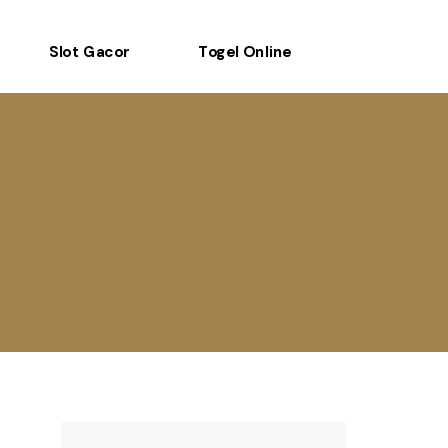
T
Slot Gacor
Togel Online