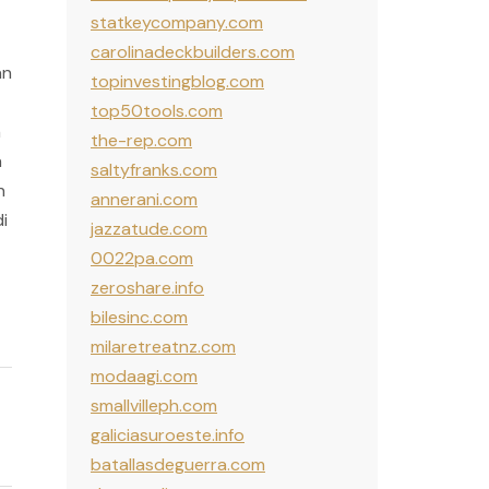
statkeycompany.com
carolinadeckbuilders.com
an
topinvestingblog.com
top50tools.com
n
the-rep.com
h
saltyfranks.com
n
annerani.com
i
jazzatude.com
0022pa.com
zeroshare.info
bilesinc.com
milaretreatnz.com
modaagi.com
t
smallvilleph.com
cle
galiciasuroeste.info
batallasdeguerra.com