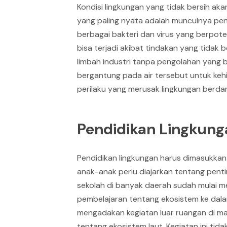
Kondisi lingkungan yang tidak bersih a
yang paling nyata adalah munculnya pe
berbagai bakteri dan virus yang berpote
bisa terjadi akibat tindakan yang tida
limbah industri tanpa pengolahan yang b
bergantung pada air tersebut untuk kehi
perilaku yang merusak lingkungan berda
Pendidikan Lingkunga
Pendidikan lingkungan harus dimasukkan k
anak-anak perlu diajarkan tentang penti
sekolah di banyak daerah sudah mulai 
pembelajaran tentang ekosistem ke dalam
mengadakan kegiatan luar ruangan di ma
tentang ekosistem laut. Kegiatan ini ti